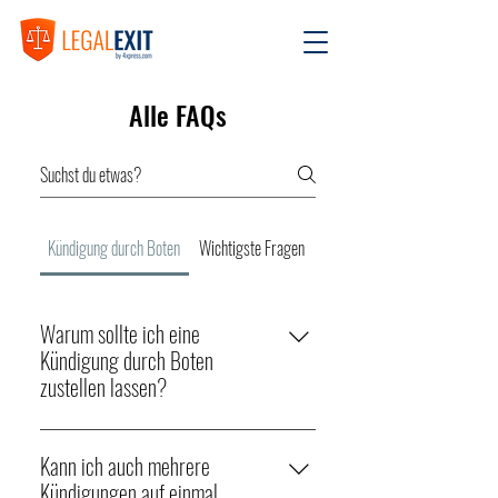
Alle FAQs
Kündigung durch Boten
Wichtigste Fragen
Warum sollte ich eine
Kündigung durch Boten
zustellen lassen?
Eine Zustellung durch Boten mit Legal Exit ist
rechtssicher und bietet einen Nachweis, dass
Kann ich auch mehrere
die Kündigung den Empfänger erreicht hat und
Kündigungen auf einmal