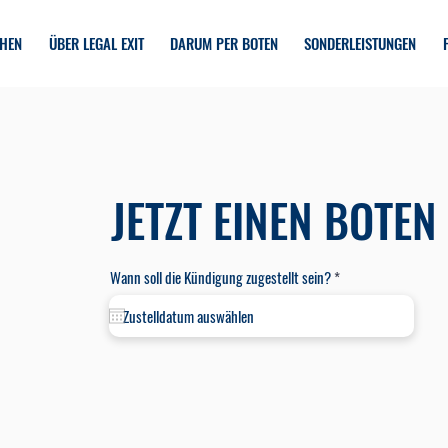
CHEN
ÜBER LEGAL EXIT
DARUM PER BOTEN
SONDERLEISTUNGEN
JETZT EINEN BOTEN
r
Wann soll die Kündigung zugestellt sein?
*
e
q
u
i
r
e
d