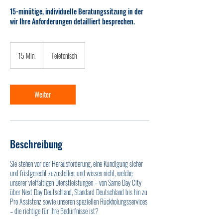
15-minütige, individuelle Beratungssitzung in der
wir Ihre Anforderungen detailliert besprechen.
15 Min.
1
Telefonisch
5
M
i
n
Weiter
.
Beschreibung
Sie stehen vor der Herausforderung, eine Kündigung sicher
und fristgerecht zuzustellen, und wissen nicht, welche
unserer vielfältigen Dienstleistungen – von Same Day City
über Next Day Deutschland, Standard Deutschland bis hin zu
Pro Assistenz sowie unseren speziellen Rückholungsservices
– die richtige für Ihre Bedürfnisse ist?